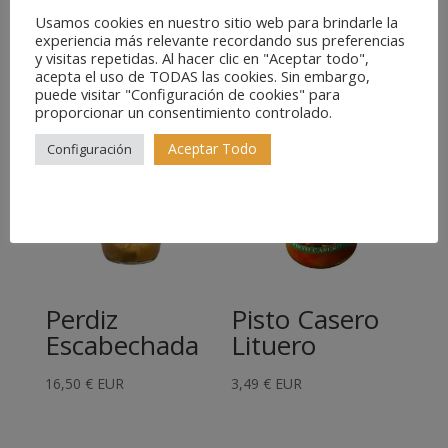
Salchichón
Sobres de
Ibérico
Jamón Ibérico
Usamos cookies en nuestro sitio web para brindarle la
experiencia más relevante recordando sus preferencias
y visitas repetidas. Al hacer clic en "Aceptar todo",
16,49
€
EUR
11,90
€
EUR
acepta el uso de TODAS las cookies. Sin embargo,
puede visitar "Configuración de cookies" para
proporcionar un consentimiento controlado.
Aceptar Todo
Configuración
Perdiz
Pisto Casero
Escabechada
Lituero
16,50
€
EUR
3,49
€
EUR