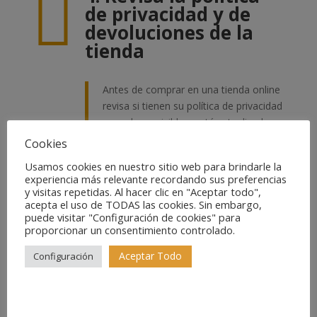

de privacidad y de
devoluciones de la
tienda
Antes de comprar en una tienda online
revisa si tienen su política de privacidad
en un lugar visible y está actualizada.
¿Sabes qué tienes que hacer si tu
Cookies
producto no es el adecuado? ¿Cómo
Usamos cookies en nuestro sitio web para brindarle la
puedes devolverlo? Estos también son
experiencia más relevante recordando sus preferencias
aspectos a tener en cuenta a la hora de
y visitas repetidas. Al hacer clic en "Aceptar todo",
elegir dónde comprar. Puedes revisar
acepta el uso de TODAS las cookies. Sin embargo,
puede visitar "Configuración de cookies" para
nuestra
política de privacidad
y de
proporcionar un consentimiento controlado.
devoluciones
.
Aceptar Todo
Configuración