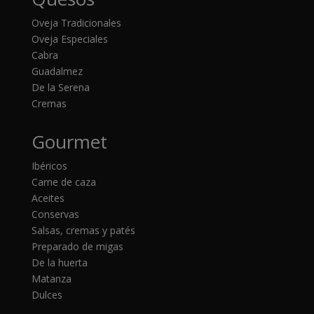
Oveja Tradicionales
Oveja Especiales
Cabra
Guadalmez
De la Serena
Cremas
Gourmet
Ibéricos
Carne de caza
Aceites
Conservas
Salsas, cremas y patés
Preparado de migas
De la huerta
Matanza
Dulces