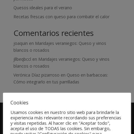
Quesos ideales para el verano
Recetas frescas con queso para combatir el calor
Comentarios recientes
joaquin
en
Maridajes veraniegos: Queso y vinos
blancos o rosados
jllbeqbccl
en
Maridajes veraniegos: Queso y vinos
blancos o rosados
Verónica Díaz pizarroso
en
Queso en barbacoas:
Cómo integrarlo en tus parrilladas
Cookies
Usamos cookies en nuestro sitio web para brindarle la
experiencia más relevante recordando sus preferencias
y visitas repetidas. Al hacer clic en "Aceptar todo",
Quesos
acepta el uso de TODAS las cookies. Sin embargo,
puede visitar "Configuración de cookies" para