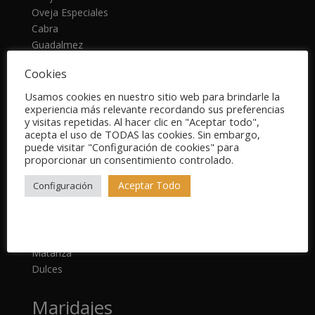
Oveja Especiales
Cabra
Guadalmez
De la Serena
Cookies
Cremas
Usamos cookies en nuestro sitio web para brindarle la
experiencia más relevante recordando sus preferencias
Gourmet
y visitas repetidas. Al hacer clic en "Aceptar todo",
acepta el uso de TODAS las cookies. Sin embargo,
Ibéricos
puede visitar "Configuración de cookies" para
Carne de caza
proporcionar un consentimiento controlado.
Aceites
Aceptar Todo
Configuración
Conservas
Salsas, cremas y patés
Preparado de migas
De la huerta
Matanza
Dulces
Maridajes